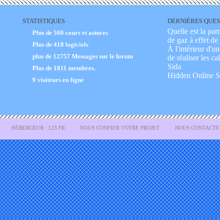
STATISTIQUES
DERNIÈRES QUES
Quelle est la pa
Plus de 500 cours et astuces
de gaz à effet de 
Plus de 418 logiciels
À l'intérieur d'u
plus de
12757 Messages sur le forum
de réaliser les c
Sida
Plus de
1811
membres.
Hidden Online S
9 visiteurs en ligne
HÉBERGEUR : 123.FR
NOUS CONFIER VOTRE PROJET
NOUS CONTACTE