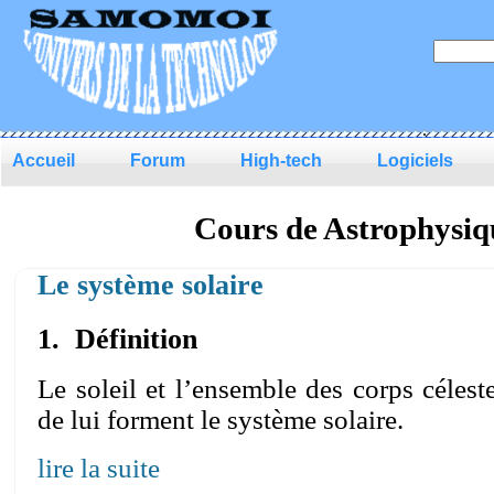
.
Accueil
Forum
High-tech
Logiciels
Cours de Astrophysiq
Le système solaire
1. Définition
Le soleil et l’ensemble des corps célest
de lui forment le système solaire.
lire la suite